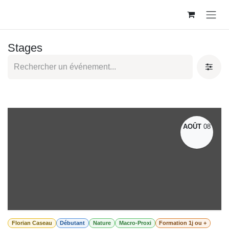
Se rendre au contenu
Stages
AOÛT
08
Florian Caseau
Débutant
Nature
Macro-Proxi
Formation 1j ou +