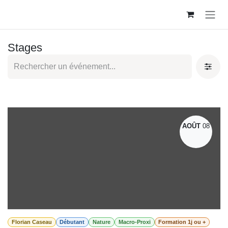
Se rendre au contenu
Stages
AOÛT
08
Florian Caseau
Débutant
Nature
Macro-Proxi
Formation 1j ou +