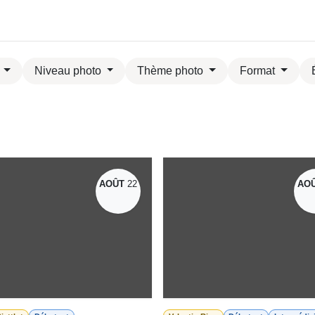
ÈQUE CADEAU
PHOTOGRAPHES
GALERIE
BIO
SERVICE
Niveau photo
Thème photo
Format
Év
AOÛT
22
AO