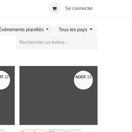
S PRO
CONTACT
Se connecter
énements planifiés
Tous les pays
ÛT
22
AOÛT
23