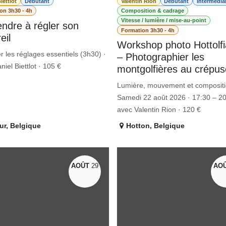
Biettlot
Débutant
Valentin Rion
Débutant
Interméd
on 3h30 - 4h
Composition & cadrage
Vitesse / lumière / mise-au-point
ndre à régler son
Formation 3h30 - 4h
eil
Workshop photo
r les réglages essentiels (3h30) ·
Hottolfiades – Photogra
niel Biettlot · 105 €
les montgolfières au
crépuscule
Lumière, mouvement et composit
Samedi 22 août 2026 · 17:30 – 20
avec Valentin Rion · 120 €
ur
,
Belgique
Hotton
,
Belgique
AOÛT
29
AO