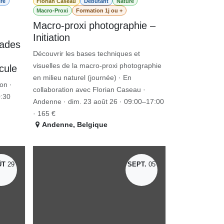
iaire
Florian Caseau
Débutant
Nature
Macro-Proxi
Formation 1j ou +
​Macro-proxi photographie –
Initiation
Découvrir les bases techniques et
phier
visuelles de la macro-proxi photographie
en milieu naturel (journée) · En
collaboration avec Florian Caseau ·
ion ·
Andenne · dim. 23 août 26 · 09:00–17:00 ·
:30
165 €
Andenne
,
Belgique
ÛT
29
SEPT.
05