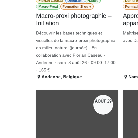
Florian Caseau
Débutant
Nature
Daniel 
Macro-Proxi
Formation 1j ou +
Formati
​Macro-proxi photographie –
Appre
Initiation
appar
Découvrir les bases techniques et
Maîtrise
visuelles de la macro-proxi photographie
avec Da
en milieu naturel (journée) · En
collaboration avec Florian Caseau ·
Andenne · sam. 8 août 26 · 09:00–17:00 ·
165 €
Andenne
,
Belgique
Nam
AOÛT
29