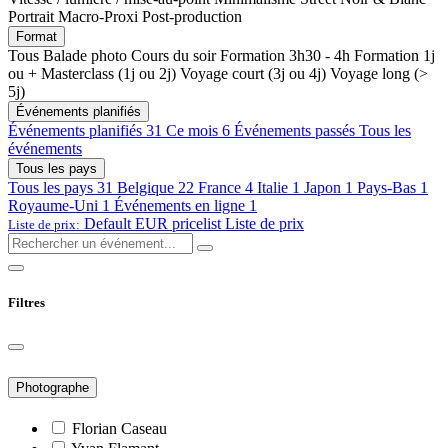
Portrait
Macro-Proxi
Post-production
Format
Tous
Balade photo
Cours du soir
Formation 3h30 - 4h
Formation 1j
ou +
Masterclass (1j ou 2j)
Voyage court (3j ou 4j)
Voyage long (>
5j)
Événements planifiés
Événements planifiés
31
Ce mois
6
Événements passés
Tous les
événements
Tous les pays
Tous les pays
31
Belgique
22
France
4
Italie
1
Japon
1
Pays-Bas
1
Royaume-Uni
1
Événements en ligne
1
Default EUR pricelist
Liste de prix
Liste de prix:
Filtres
Photographe
Florian Caseau