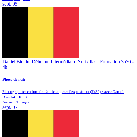
sept.
05
Daniel Biettlot
Débutant
Intermédiaire
Nuit / flash
Formation 3h30 -
4h
Photo de nuit
Photographier en lumière faible et gérer l’exposition (3h30) · avec Daniel
Biettlot · 105 €
Namur
,
Belgique
sept.
07