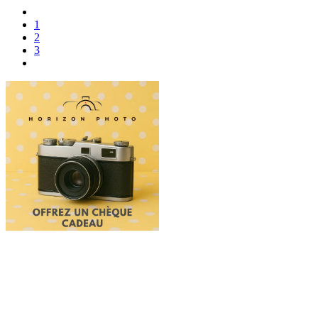
1
2
3
Offrez une expérience photo
Vous cherchez un cadeau pour une personne qui aime la
photographie ?