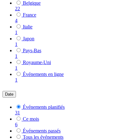
Belgique
22
France
4
Italie
1
Japon
1
Pays-Bas
1
Royaume-Uni
1
Événements en ligne
1
Date
Événements planifiés
31
Ce mois
6
Événements passés
Tous les événements