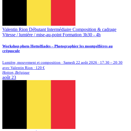
Valentin Rion
Débutant
Intermédiaire
Composition & cadrage
Vitesse / lumière / mise-au-point
Formation 3h30 - 4h
Workshop photo Hottolfiades – Photographier les montgolfières au
crépuscule
Lumière, mouvement et composition · Samedi 22 août 2026 · 17:30 – 20:30
avec Valentin Rion · 120 €
Hotton
,
Belgique
août
23