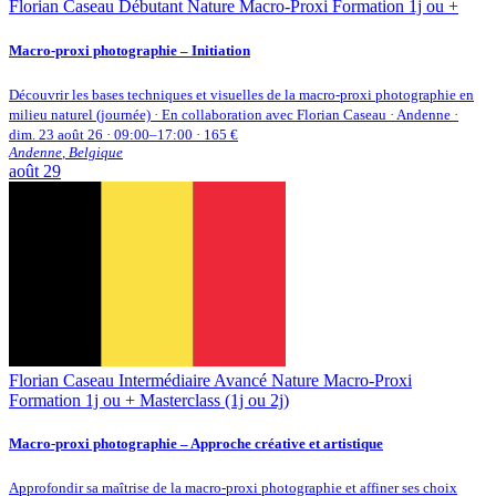
Florian Caseau
Débutant
Nature
Macro-Proxi
Formation 1j ou +
​Macro-proxi photographie – Initiation
Découvrir les bases techniques et visuelles de la macro-proxi photographie en
milieu naturel (journée) · En collaboration avec Florian Caseau · Andenne ·
dim. 23 août 26 · 09:00–17:00 · 165 €
Andenne
,
Belgique
août
29
Florian Caseau
Intermédiaire
Avancé
Nature
Macro-Proxi
Formation 1j ou +
Masterclass (1j ou 2j)
Macro-proxi photographie – Approche créative et artistique
Approfondir sa maîtrise de la macro-proxi photographie et affiner ses choix