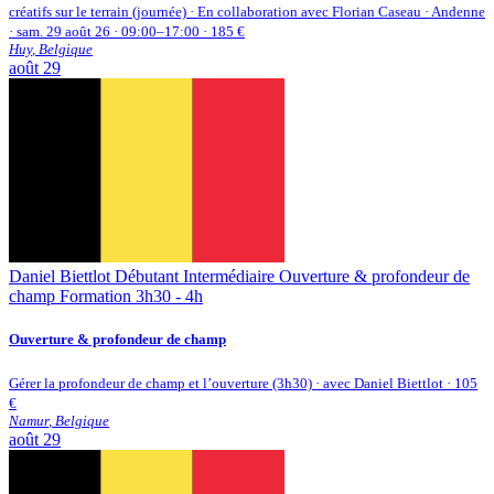
créatifs sur le terrain (journée) · En collaboration avec Florian Caseau · Andenne
· sam. 29 août 26 · 09:00–17:00 · 185 €
Huy
,
Belgique
août
29
Daniel Biettlot
Débutant
Intermédiaire
Ouverture & profondeur de
champ
Formation 3h30 - 4h
Ouverture & profondeur de champ
Gérer la profondeur de champ et l’ouverture (3h30) · avec Daniel Biettlot · 105
€
Namur
,
Belgique
août
29