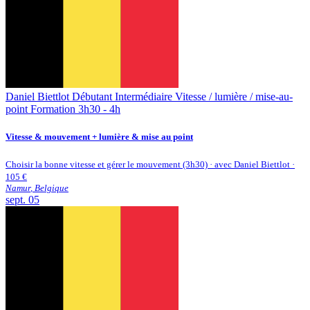
Daniel Biettlot
Débutant
Intermédiaire
Vitesse / lumière / mise-au-
point
Formation 3h30 - 4h
Vitesse & mouvement + lumière & mise au point
Choisir la bonne vitesse et gérer le mouvement (3h30) · avec Daniel Biettlot ·
105 €
Namur
,
Belgique
sept.
05