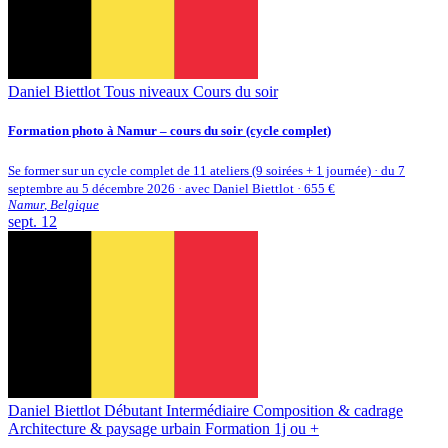
Daniel Biettlot
Tous niveaux
Cours du soir
Formation photo à Namur – cours du soir (cycle complet)
Se former sur un cycle complet de 11 ateliers (9 soirées + 1 journée) · du 7
septembre au 5 décembre 2026 · avec Daniel Biettlot · 655 €
Namur
,
Belgique
sept.
12
Daniel Biettlot
Débutant
Intermédiaire
Composition & cadrage
Architecture & paysage urbain
Formation 1j ou +