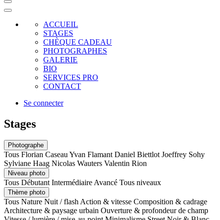
ACCUEIL
STAGES
CHÈQUE CADEAU
PHOTOGRAPHES
GALERIE
BIO
SERVICES PRO
CONTACT
Se connecter
Stages
Photographe
Tous
Florian Caseau
Yvan Flamant
Daniel Biettlot
Joeffrey Sohy
Sylviane Haag
Nicolas Wauters
Valentin Rion
Niveau photo
Tous
Débutant
Intermédiaire
Avancé
Tous niveaux
Thème photo
Tous
Nature
Nuit / flash
Action & vitesse
Composition & cadrage
Architecture & paysage urbain
Ouverture & profondeur de champ
Vitesse / lumière / mise-au-point
Minimalisme
Street
Noir & Blanc