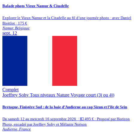
Balade photo Vieux Namur & Citadelle
Explorer le Vieux Namur et la Citadelle au fil d’une journée photo · avec Daniel
Biettlot · 175 €
Namur
,
Belgique
sept.
12
Complet
Joeffrey Sohy
Tous niveaux
Nature
Voyage court (3j ou 4j)
Bretagne, Finistère Sud : de la baie d’Audierne au cap Sizun et l’île de Sein
Du samedi 12 au mercredi 16 septembre 2026 · 💶 495 € · Proposé par Horizon
Photo, encadré par Joeffrey Sohy et Mélanie Noëson
Audierne
,
France