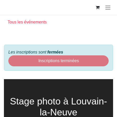
Se rendre au contenu
Tous les événements
Les inscriptions sont
fermées
Inscriptions terminées
Stage photo à Louvain-
la-Neuve